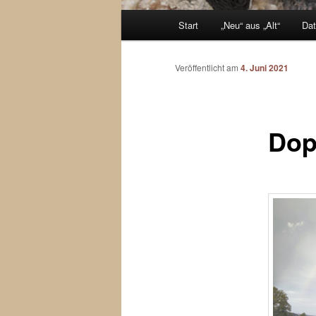
Hauptmenü
Start
„Neu“ aus „Alt“
Dat
Zum
Inhalt
Veröffentlicht am
4. Juni 2021
wechseln
Dop