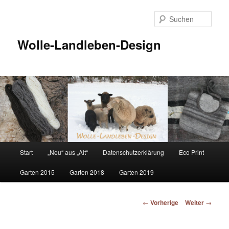
Such
Wolle-Landleben-Design
Hauptmenü
Start
„Neu“ aus „Alt“
Datenschutzerklärung
Eco Print
Zum
Garten 2015
Garten 2018
Garten 2019
Inhalt
wechseln
Beitrags-
←
Vorherige
Weiter
→
Navigation