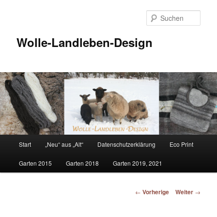
Such
Wolle-Landleben-Design
Hauptmenü
Start
„Neu“ aus „Alt“
Datenschutzerklärung
Eco Print
Zum
Garten 2015
Garten 2018
Garten 2019, 2021
Inhalt
wechseln
Beitrags-
←
Vorherige
Weiter
→
Navigation