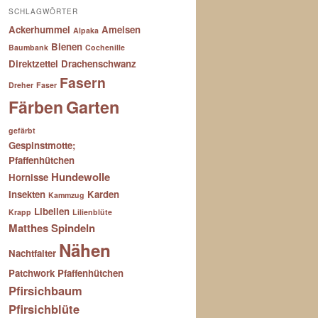
SCHLAGWÖRTER
Ackerhummel
Ameisen
Alpaka
Bienen
Baumbank
Cochenille
Direktzettel
Drachenschwanz
Fasern
Dreher
Faser
Färben
Garten
gefärbt
Gespinstmotte;
Pfaffenhütchen
Hundewolle
Hornisse
Insekten
Karden
Kammzug
Libellen
Krapp
Lilienblüte
Matthes Spindeln
Nähen
Nachtfalter
Patchwork
Pfaffenhütchen
Pfirsichbaum
Pfirsichblüte