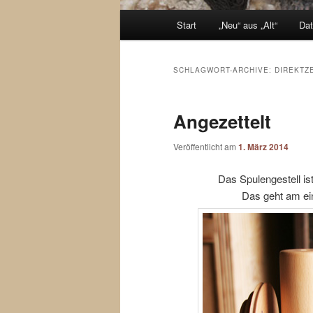
Hauptmenü
Start
„Neu“ aus „Alt“
Dat
Zum
Zum
Inhalt
sekundären
SCHLAGWORT-ARCHIVE:
DIREKTZ
wechseln
Inhalt
Angezettelt
wechseln
Veröffentlicht am
1. März 2014
Das Spulengestell is
Das geht am ei