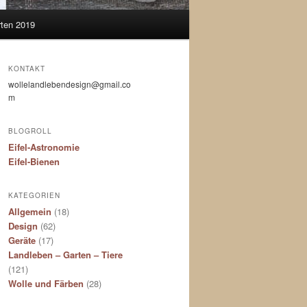
ten 2019
KONTAKT
wollelandlebendesign@gmail.co
m
BLOGROLL
Eifel-Astronomie
Eifel-Bienen
KATEGORIEN
Allgemein
(18)
Design
(62)
Geräte
(17)
Landleben – Garten – Tiere
(121)
Wolle und Färben
(28)