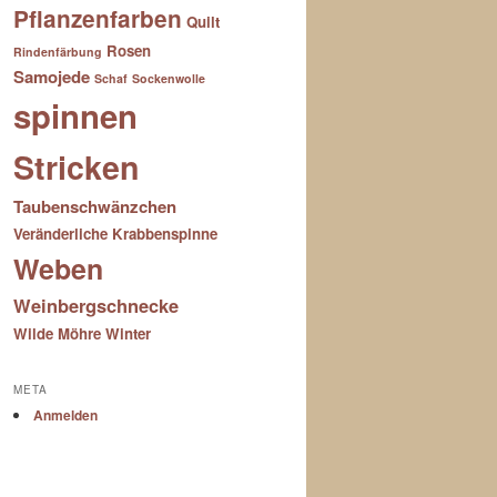
Pflanzenfarben
Quilt
Rosen
Rindenfärbung
Samojede
Schaf
Sockenwolle
spinnen
Stricken
Taubenschwänzchen
Veränderliche Krabbenspinne
Weben
Weinbergschnecke
Wilde Möhre
Winter
META
Anmelden