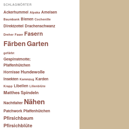
SCHLAGWÖRTER
Ackerhummel
Ameisen
Alpaka
Bienen
Baumbank
Cochenille
Direktzettel
Drachenschwanz
Fasern
Dreher
Faser
Färben
Garten
gefärbt
Gespinstmotte;
Pfaffenhütchen
Hundewolle
Hornisse
Insekten
Karden
Kammzug
Libellen
Krapp
Lilienblüte
Matthes Spindeln
Nähen
Nachtfalter
Patchwork
Pfaffenhütchen
Pfirsichbaum
Pfirsichblüte