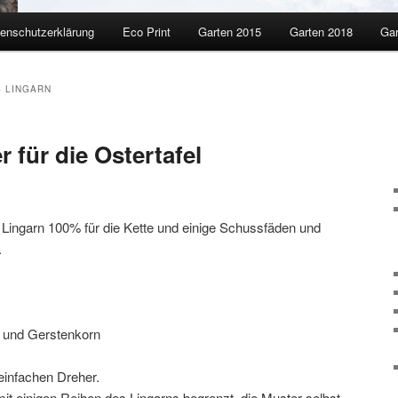
enschutzerklärung
Eco Print
Garten 2015
Garten 2018
Gar
 LINGARN
r für die Ostertafel
Lingarn 100% für die Kette und einige Schussfäden und
.
 und Gerstenkorn
einfachen Dreher.
it einigen Reihen des Lingarns begrenzt, die Muster selbst