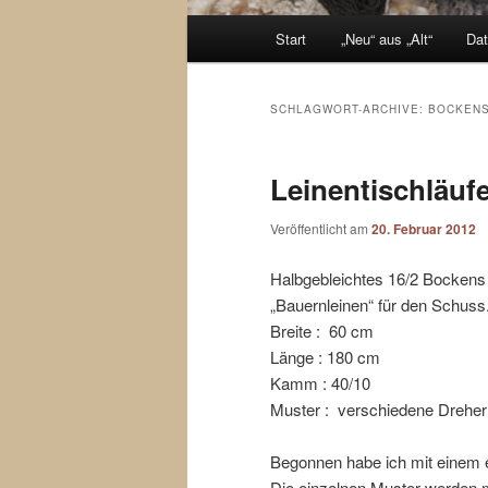
Hauptmenü
Start
„Neu“ aus „Alt“
Dat
Zum
Zum
Inhalt
sekundären
SCHLAGWORT-ARCHIVE:
BOCKENS
wechseln
Inhalt
Leinentischläufe
wechseln
Veröffentlicht am
20. Februar 2012
Halbgebleichtes 16/2 Bockens 
„Bauernleinen“ für den Schuss
Breite : 60 cm
Länge : 180 cm
Kamm : 40/10
Muster : verschiedene Dreher
Begonnen habe ich mit einem 
Die einzelnen Muster werden m