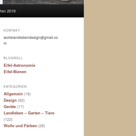
ten 2019
KONTAKT
wollelandlebendesign@gmail.co
m
BLOGROLL
Eifel-Astronomie
Eifel-Bienen
KATEGORIEN
Allgemein
(18)
Design
(62)
Geräte
(17)
Landleben – Garten – Tiere
(122)
Wolle und Färben
(28)