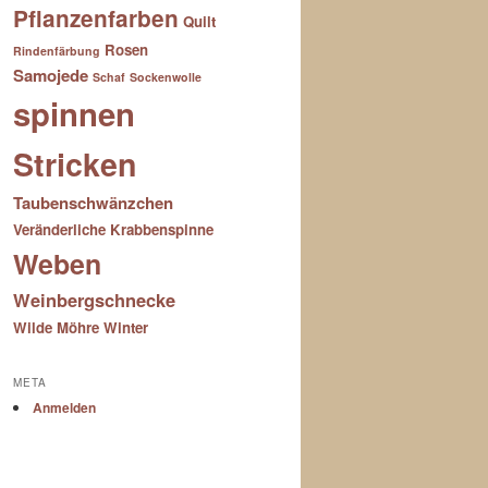
Pflanzenfarben
Quilt
Rosen
Rindenfärbung
Samojede
Schaf
Sockenwolle
spinnen
Stricken
Taubenschwänzchen
Veränderliche Krabbenspinne
Weben
Weinbergschnecke
Wilde Möhre
Winter
META
Anmelden