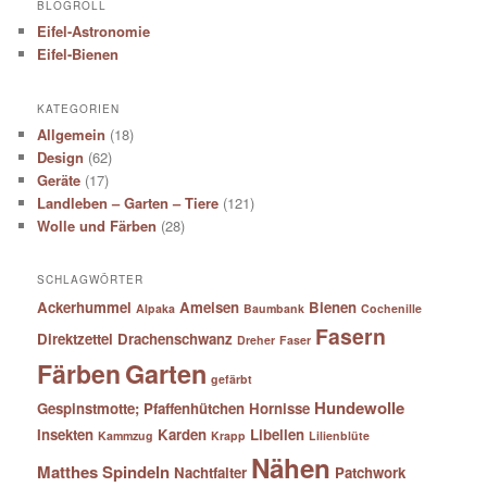
BLOGROLL
Eifel-Astronomie
Eifel-Bienen
KATEGORIEN
Allgemein
(18)
Design
(62)
Geräte
(17)
Landleben – Garten – Tiere
(121)
Wolle und Färben
(28)
SCHLAGWÖRTER
Ackerhummel
Ameisen
Bienen
Alpaka
Baumbank
Cochenille
Fasern
Direktzettel
Drachenschwanz
Dreher
Faser
Färben
Garten
gefärbt
Hundewolle
Gespinstmotte; Pfaffenhütchen
Hornisse
Insekten
Karden
Libellen
Kammzug
Krapp
Lilienblüte
Nähen
Matthes Spindeln
Nachtfalter
Patchwork