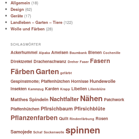
Allgemein
(18)
Design
(62)
Geräte
(17)
Landleben – Garten – Tiere
(122)
Wolle und Färben
(28)
SCHLAGWÖRTER
Ackerhummel
Ameisen
Bienen
Alpaka
Baumbank
Cochenille
Fasern
Direktzettel
Drachenschwanz
Dreher
Faser
Färben
Garten
gefärbt
Hundewolle
Gespinstmotte; Pfaffenhütchen
Hornisse
Insekten
Karden
Libellen
Kammzug
Krapp
Lilienblüte
Nähen
Nachtfalter
Matthes Spindeln
Patchwork
Pfirsichbaum
Pfirsichblüte
Pfaffenhütchen
Pflanzenfarben
Quilt
Rosen
Rindenfärbung
spinnen
Samojede
Schaf
Sockenwolle