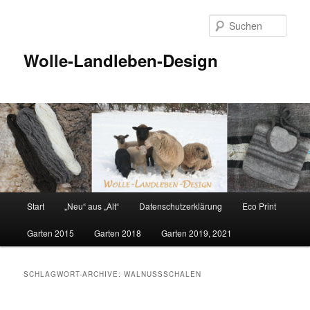
Such
Wolle-Landleben-Design
Hauptmenü
Start
„Neu“ aus „Alt“
Datenschutzerklärung
Eco Print
Zum
Zum
Garten 2015
Garten 2018
Garten 2019, 2021
Inhalt
sekundären
wechseln
Inhalt
SCHLAGWORT-ARCHIVE:
WALNUSSSCHALEN
wechseln