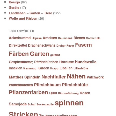
Design
(62)
Geräte
(17)
Landleben – Garten – Tiere
(122)
Wolle und Färben
(29)
SCHLAGWÖRTER
Ackerhummel
Ameisen
Bienen
Alpaka
Baumbank
Cochenille
Fasern
Direktzettel
Drachenschwanz
Dreher
Faser
Färben
Garten
gefärbt
Hundewolle
Gespinstmotte; Pfaffenhütchen
Hornisse
Insekten
Karden
Libellen
Kammzug
Krapp
Lilienblüte
Nähen
Nachtfalter
Matthes Spindeln
Patchwork
Pfirsichbaum
Pfirsichblüte
Pfaffenhütchen
Pflanzenfarben
Quilt
Rosen
Rindenfärbung
spinnen
Samojede
Schaf
Sockenwolle
Stricken
Taubenschwänzchen